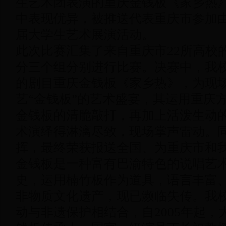
生艺术团表演的重庆金钱板《家乡热
中表现优异，被推送代表重庆市参加
届大学生艺术展演活动。
此次比赛汇集了来自重庆市22所高校
分三个组分别进行比赛。决赛中，我
的剧目重庆金钱板《家乡热》，为现
艺“金钱板”的艺术盛宴，其运用重庆
金钱板的清脆敲打，再加上活泼生动
术演绎得淋漓尽致，现场掌声雷动。
挥，最终荣获报送全国、为重庆市和
金钱板是一种富有巴渝特色的说唱艺术
史，运用楠竹板作为道具，语言丰富
非物质文化遗产，现已濒临失传。我校
动与非遗保护相结合，自2005年起