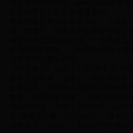
杰克逊的经典舞步，
gentle man
等舞曲
个班的男生人数是全校最多的。
晚会的语言类小品备受关注。
《试戏
2
戏》的情节，用重庆方言将时下流行
两名新演员试戏的过程。
一号男演员
在“解放碑”奔跑，二号演员“川外小邓
演再现了经典的剧情。
《绝境逢生》讲述了一位“不专业”的匪
质在天台相遇，演绎了一场不同寻常
故事结尾，
寻死的人质被胆小的劫匪
警察，劫匪需要支援”，荒诞的剧情却
绚丽的灯光，动感十足的音乐，
ost
街
孩”随着音乐舞《
soul train
》。身着红
员带来了《
shine
》，姑娘们巧笑倩兮