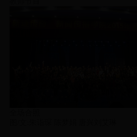
教师节目
全场合照
图
/
文
:
朱诣琛 陈梦娟 唐兴
刘艾琳