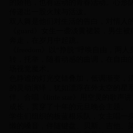
的娇艳，也有运动的青春活动。心形
传递出一股火辣与活泼。
双人舞是他们对生活的告白，对情人
《
guard
》女生一袭淡黄裙装，男生被
奔走，在岁月中起跳。
《freedom
》以“挣脱”呼唤自由，两人
转，托举，随着动感的曲调，在自由
场视觉魔术。
色静谧的灯光交错叠加，低调渐变，
的灵动演绎，犹如漂浮在外太空的星
伴。合唱《
little star
》用空灵的歌声讲
成长，贯穿了十年的元旦晚会主题。
学生们组织的板蓝根乐队，女主唱一
懒的嗓音，伴随键盘、贝斯、吉他、