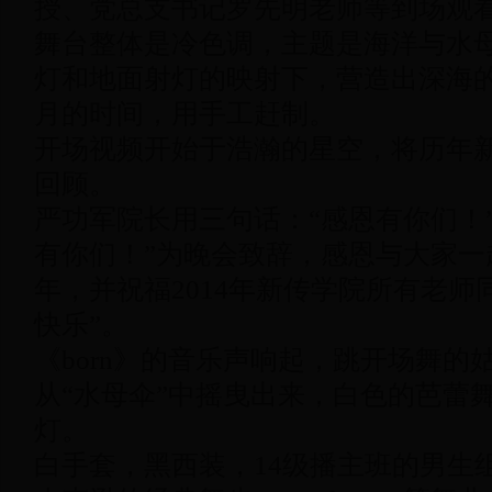
授
、
党总支书记罗先明老师等到场观
舞台整体是冷色调，主题是海洋与水
灯和地面射灯的映射下，营造出深海
月的时间，用手工赶制。
开场视频开始于浩瀚的星空，将历年
回顾。
严功军院长用三句话：“感恩有你们！” 
有你们！”为晚会致辞，感恩与大家一起
年，并祝福2014年新传学院所有老
快乐”。
《born》的音乐声响起，跳开场舞的
从“水母伞”中摇曳出来，白色的芭蕾
灯。
白手套，黑西装，
14
级播主班的男生组