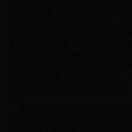
功能定位，绘制了未来五年的宏
域协调发展、推动城乡发展一体
性改革、加快创新驱动发展、全
主法治建设、推动文化大发展大
和创新社会治理、加强环境保护
面指明了重庆市将奋力开拓的新
个严”上着手坚定不移推进从严
符合中央精神，切合重庆实际，
人民期盼，是全市人民勠力同心
领。
郑白玲表示，“学习报告后倍
济发展势头强劲，近年来取得的
弥足珍贵，愿景催人奋进。报告