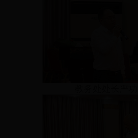
教务处处长严功