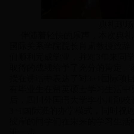
典礼现场
伴随着轻快的乐声，本次典礼
国际关系学院院长肖肃教授致辞，
们顺利完成学业，并对3年来同
取得的成绩给予了充分的肯定。
授在讲话中表达了对3+1国际项
有毕业生在留英硕士学习生活中
后，四川外国语大学李小川副校
3+1国际班的办学模式，同时祝
彼岸的同学们在未来的学习生活
进一步。