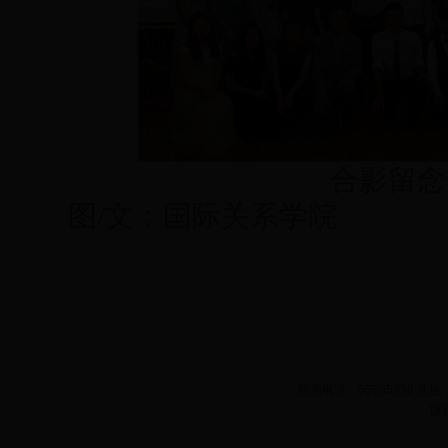
合影留念
图/文：国际关系学院
联系电话：65385338 
版