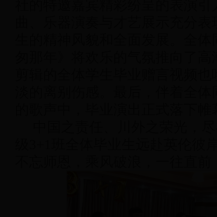
社的特邀嘉宾精彩纷呈的表演引
曲、乐器演奏与才艺展示充分表现了
生的精神风貌和全面发展。全体
匆那年》将欢乐的气氛推向了高
剪辑的全体学生毕业赠言视频也
淡的离别伤感。最后，伴着全体
的歌声中，毕业演出正式落下帷
中国之责任、川外之荣光，尽在
级3+1班全体毕业生远赴英伦彼
不忘师恩，乘风破浪，一往直前