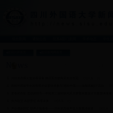
综合新闻
通知公告
院系&部门新闻
学术动态
学生
返回川外首页
返回新闻网首页
川外第四届女篮决赛落幕 德语系击败商英首次夺冠
[浏览量：
次]
我校外国留学生政府奖学金获得者参与“感知中国——渝都风貌行”活动
[
青春的色彩 流动的符号—学校第三届班级风采大赛暨班服设计大赛圆满落幕
合力抗艾 共担责任 共享未来
[浏览量：
次]
声音镌刻回忆 朝声夕拾青春——川外第四届声音大赛圆满落幕
[浏览量：