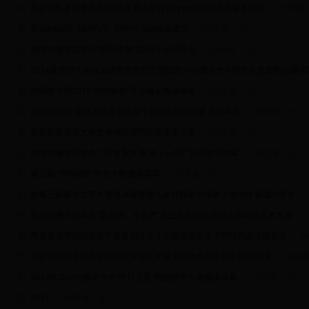
我校学生参加重庆市2015年腾讯全球合作伙伴大会志愿服务活动
[浏览量
英国tnt剧院《驯悍记》川外行活动圆满成功
[浏览量：
次]
新闻传播学院举办“新际传奇”2015年元旦晚会
[浏览量：
次]
2014重庆市大学联盟研究生文艺汇演暨四川外国语大学研究生迎新晚会圆满
国际商学院2015“国商畅想”元旦晚会圆满落幕
[浏览量：
次]
2014四川外国语大学首届团学干部综合技能大赛成功举办
[浏览量：
次]
我校获重庆市大学生网球比赛甲组团体第三名
[浏览量：
次]
新闻传播学院举办广告提案大赛 第十一届广告艺术节闭幕
[浏览量：
次]
第三届“声情相拥”声音大赛圆满落幕
[浏览量：
次]
校第三届新生才艺大赛总决赛暨第九届社联魅力形象大使选拔赛成功举办
新闻传播学院举办“爱国情，华夏声”第三届四川外国语大学朗诵艺术大赛
商务英语学院团总支学生会召开关于全面提高学生干部情商的主题会议
[
我校学生在重庆市第四届大学生艺术展演活动戏剧比赛中再创佳绩
[浏览
2014年四川外国语大学“明日之星”校园歌手大赛圆满落幕
[浏览量：
次]
2014
[浏览量：
次]