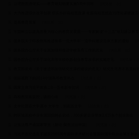
让理想照进现实——教育规划纲要实施5周年回眸
[浏览量：
次]
大力推进综合改革创新 切实办好高校思政课 全国高校思想政治理论课建设
提高教育质量
[浏览量：
次]
牢固树立以提高质量为核心的教育发展观——专家解读“十三五”规划建议教
国务院关于印发统筹推进世界一流大学和一流学科建设总体方案的通知
[
国务院办公厅关于全面加强和改进学校美育工作的意见
[浏览量：
次]
国务院办公厅关于深化高等学校创新创业教育改革的实施意见
[浏览量：
次
教育部发布《关于改进和加强研究生课程建设的意见》研究生培养不再重科
国际视野下的2014中国高等教育热点
[浏览量：
次]
国家主席习近平发表二0一五年新年贺词
[浏览量：
次]
高校教室装监控，该担心啥
[浏览量：
次]
文学社团在大学遇冷 大学生，别疏远文学
[浏览量：
次]
跨区域高校毕业生巡回招聘会启动，700多家企业带来2.6万余个就业岗位
让宪法尊严成国家荣光（新论·聚焦法治中国）
[浏览量：
次]
习近平在纪念孔子诞辰2565周年国际学术研讨会暨国际儒学联合会第五届