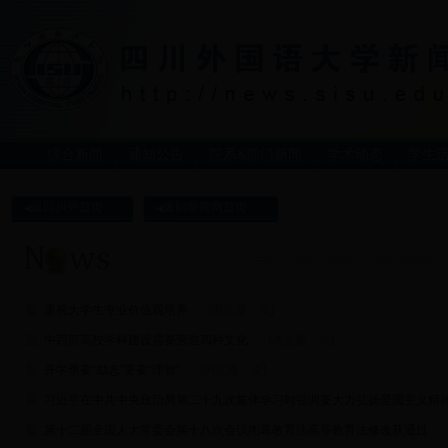
综合新闻
通知公告
院系&部门新闻
学术动态
学生
返回川外首页
返回新闻网首页
重视大学生专业价值观培养
[浏览量：
次]
中西部高校学科建设需要营造四种文化
[浏览量：
次]
开学季要“励志”更要“理智”
[浏览量：
次]
习近平在中共中央政治局第二十九次集体学习时强调要大力弘扬爱国主义精
第十二届全国人大常委会第十八次会议闭幕教育法高等教育法修改获通过