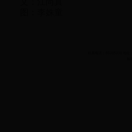
文：江尚真
图：李姝童
联系电话：65385338 
版