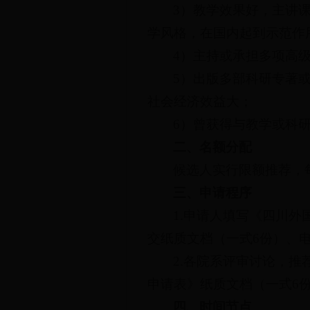
3）教学效果好，主讲
学风格，在国内起到示范作
4）主持或承担多项高
5）出版多部科研专著
社会经济效益大；
6）曾获得与教学或科
二、名额分配
候选人实行限额推荐，
三、申请程序
1.申请人填写《四川
交纸质文档（一式6份）、
2.各院系评审讨论，
申请表》纸质文档（一式6
四、时间节点