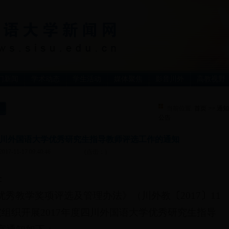
门新闻
学术动态
学生活动
媒体聚焦
影音川外
高教视野
当前位置:
首页
>>
通知
公告
度四川外国语大学优秀研究生指导教师评选工作的通知
2017-11-17 09:40:46
(点击：
)
：
优秀教学奖项评选及管理办法》（川外教
〔
2017
〕
11
组织开展2017年度四川外国语大学优秀研究生指导