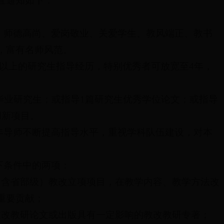
宜通知如下：
定、师德高尚、爱岗敬业、关爱学生、教风端正、教书
，富有名师风范。
年以上的研究生指导经历，特别优秀者可放宽至4年，
秀毕业研究生；或指导1篇研究生优秀学位论文；或指导
创新项目。
青年导师不断提高指导水平，重视学科队伍建设，对本
。
下条件中的两项：
（含省部级）教改立项项目，在教学内容、教学方法改
重要贡献；
教改教研论文或出版具有一定影响的教改教研专著；