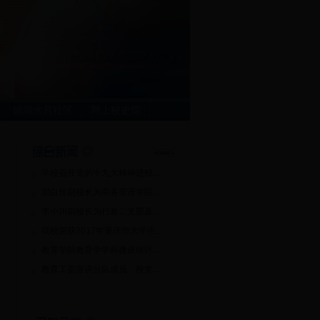
镜湖水月社区
网上校史馆
学校召开党的十九大精神进校...
郑白玲副校长为商务英语学院...
李小川副校长为行政二支部及...
我校荣获2017年重庆市大学生...
教育学院教育学学科建设研讨...
教育工委宣讲分队成员、校党...