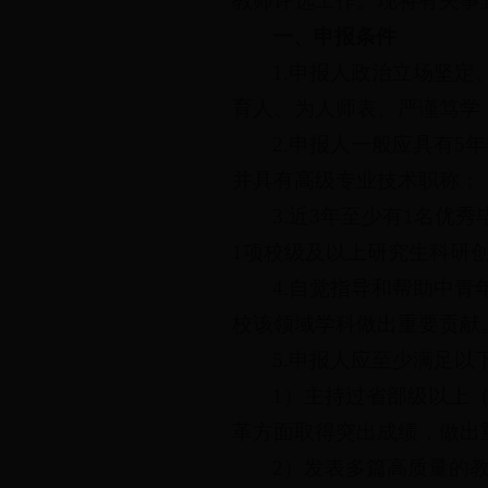
教师评选工作。现将有关事
一、申报条件
1.申报人政治立场坚
育人、为人师表、严谨笃学
2.申报人一般应具有5
并具有高级专业技术职称；
3.近3年至少有1名优
1项校级及以上研究生科研
4.自觉指导和帮助中
校该领域学科做出重要贡献
5.申报人应至少满足以
1）主持过省部级以上
革方面取得突出成绩，做出
2）发表多篇高质量的