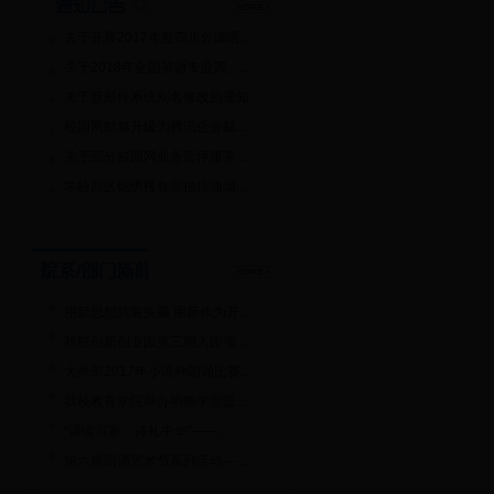
关于开展2017年度四川外国语...
关于2018年全国英语专业四、...
关于新邮件系统别名修改的通知
校园网邮箱升级为腾讯企业邮...
关于部分校园网业务暂停服务...
学校西区锦绣楼食堂抽排油烟...
用新思想武装头脑 用新作为开...
我校创新创业园第三期入园项...
大外部2017年小语种朗诵比赛...
我校教育学院举办明德学堂暨...
“诵读百家，诗礼中华”——...
第六届朗诵艺术节系列活动—...