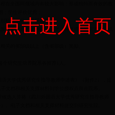
课程在全国同领域内有较大影响；形成独特而有效的教
用；学生评价优秀；
点击进入首页
级别科研项目，科研成果多；
或发表多篇高质量的科研论文，科研成果的学术意义或
研相关的省部级以上（含省部级）奖励。
每个研究生培养院系各推荐1人。
外国语大学优秀研究生指导教师申请表》（附件2），提
电子文档和相关支撑材料到学位授权点所在院系。
推荐候选人并将《四川外国语大学优秀研究生指导教师
份）、电子文档和相关支撑材料提交
到研究生院。