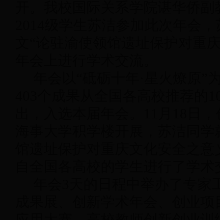
开。我校国际关系学院谌华侨副
2014级学生苏洁参加此次年会
文“论驻渝使领馆遗址保护对重庆
年会上进行学术交流。
年会以“砥砺十年·星火燎原”为
403个成果从全国各高校推荐的1
出，入选本届年会。11月18日
海事大学积学楼开展，苏洁同学
馆遗址保护对重庆文化安全之意
自全国各高校的学生进行了学术
年会3天的日程中举办了专家
成果展、创新学术年会、创业项
应用大赛、高校教师创新创业训