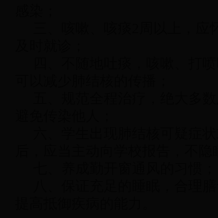
感染；
三、咳嗽、咳痰2周以上，应
及时就诊；
四、不随地吐痰，咳嗽、打喷
可以减少肺结核的传播；
五、规范全程治疗，绝大多数
避免传染他人；
六、学生出现肺结核可疑症状
后，应当主动向学校报告，不隐
七、养成勤开窗通风的习惯；
八、保证充足的睡眠，合理膳
提高抵御疾病的能力。