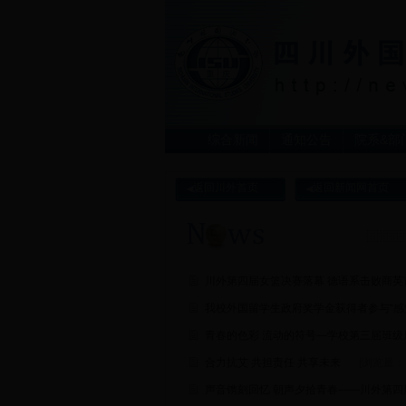
综合新闻
通知公告
院系&部
返回川外首页
返回新闻网首页
川外第四届女篮决赛落幕 德语系击败商英
我校外国留学生政府奖学金获得者参与“感
青春的色彩 流动的符号—学校第三届班
合力抗艾 共担责任 共享未来
[浏览量：
声音镌刻回忆 朝声夕拾青春——川外第四