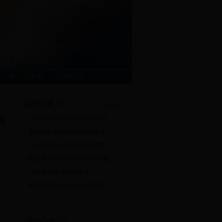
网上校史馆
采购信息
我校召开2017年资困助学工作...
重庆市委宣传部理论处处长周...
大外部举行大学英语课程教学...
6
我校体育部青年教师撰写的7篇...
4
认清新形势 明确新任务——...
7
国际商学院法学专业教学实践...
1
0