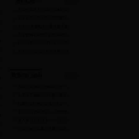
7
四川外国语大学2017年本科毕...
3
关于查处四川外国语大学校内...
5
2018年寒假期间仪器设备维修...
3
关于警惕不法份子冒充国际合...
3
四川外国语大学2018年公开招...
8
2018年西部地区人才培养特别...
8
8
0
国际关系学院刘玉梅副院长一...
5
大学生艾滋病防治专题讲座在...
9
弘扬红岩精神坚定理想信念—...
8
不忘初心 砥砺前行——新闻传...
0
深入学习 践行使命——后勤管...
8
广西民族大学黎巧萍博士莅临...
0