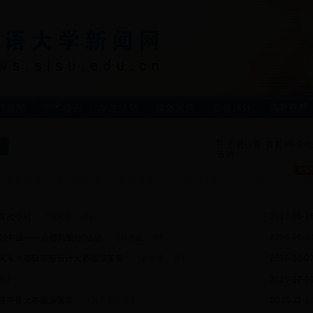
门新闻
学术动态
学生活动
媒体聚焦
影音川外
高教视野
当前位置:
首页
>>
学生
活动
首次夺冠
[浏览量：
次]
2017-05-1
知中国——渝都风貌行”活动
[浏览量：
次]
2016-06-2
级风采大赛暨班服设计大赛圆满落幕
[浏览量：
次]
2016-06-0
次]
2015-12-0
届声音大赛圆满落幕
[浏览量：
次]
2015-11-1