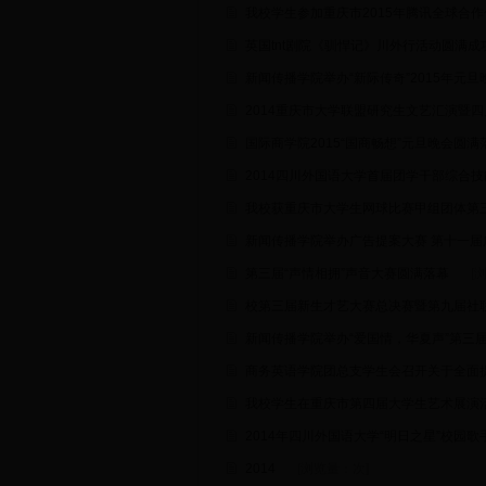
我校学生参加重庆市2015年腾讯全球合
英国tnt剧院《驯悍记》川外行活动圆满成
新闻传播学院举办“新际传奇”2015年元旦
2014重庆市大学联盟研究生文艺汇演暨
国际商学院2015“国商畅想”元旦晚会圆满
2014四川外国语大学首届团学干部综合
我校获重庆市大学生网球比赛甲组团体第
新闻传播学院举办广告提案大赛 第十一届
第三届“声情相拥”声音大赛圆满落幕
[
校第三届新生才艺大赛总决赛暨第九届社
新闻传播学院举办“爱国情，华夏声”第三
商务英语学院团总支学生会召开关于全面
我校学生在重庆市第四届大学生艺术展演
2014年四川外国语大学“明日之星”校园
2014
[浏览量：
次]