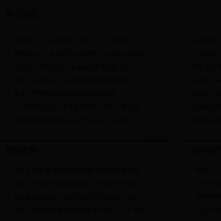
讲座通知：非自然叙事：概念、范式与阐释
讲座通知
讲座通知：认知转向下的语言学 文体学与诗学问题
讲座通知：
我校成为“中国西部儿童孤独症康复联盟”创始...
我校成为“
川外学坛举行题为“言语呼吸障碍的评估与矫治...
川外学坛举
北航文军教授应邀来我校开展学术讲座
北航文军
全国高校听力语言康复教育协作组成立，我校成...
全国高校听
翻译学院钟毅博士在川外学坛举行“尤金·奥尼尔...
翻译学院钟
重视大学
劈叉又空翻 四川外国语大学第七届排舞比赛吸睛
中西部高
全国大学生英语辩论赛收官四川外国语大学获华...
开学季要“
川外两位教授获中国俄语教育杰出贡献奖辛勤工...
习近平在
重庆川外18岁外卖小哥用英文发送餐短信走红网络