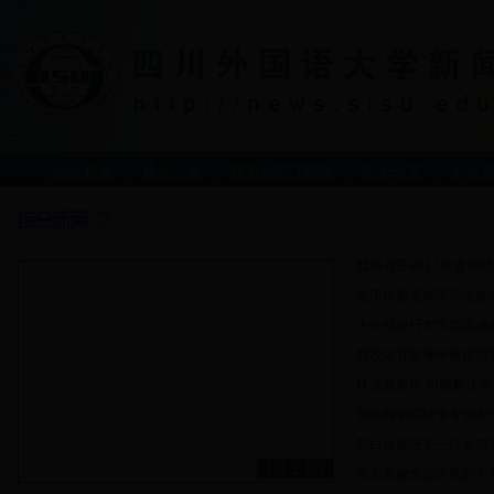
综合新闻
通知公告
院系&部门新闻
学术动态
学生
我校召开2017年资困
重庆市委宣传部理论处处
大外部举行大学英语课
我校体育部青年教师撰
认清新形势 明确新任务—
国际商学院法学专业教学
郑白玲副校长一行参加重
1
2
3
李克勇校长宣讲党的十