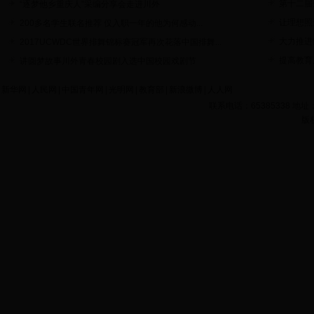
第十二届
“逐梦他乡重庆人”采编分享会走进川外
让理想照
200多名学生联名推荐 仅入职一年的他为何感动...
大力推进
2017UCWDC世界排舞锦标赛冠军再次花落中国排舞...
提高教育
讲圆梦故事川外青春校园剧入选中国校园戏剧节
新华网
|
人民网
|
中国青年网
|
光明网
|
教育部
|
新浪微博
|
人人网
联系电话：65385338 
版