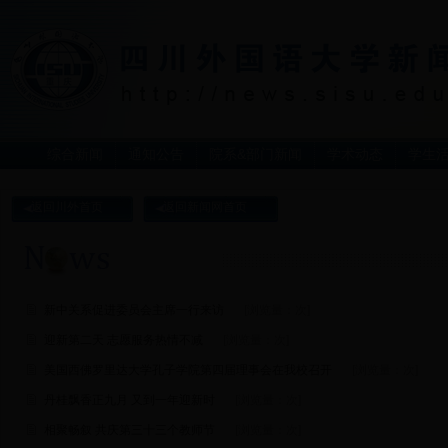
综合新闻
通知公告
院系&部门新闻
学术动态
学生
返回川外首页
返回新闻网首页
新中关系促进委员会主席一行来访
[浏览量：
次]
迎新第二天 志愿服务热情不减
[浏览量：
次]
美国西佛罗里达大学孔子学院第四届理事会在我校召开
[浏览量：
次]
丹桂飘香正九月 又到一年迎新时
[浏览量：
次]
相聚畅叙 共庆第三十三个教师节
[浏览量：
次]