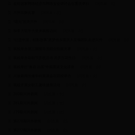
金砖国家网络经济与网络安全研讨会在重庆举行
[浏览量：
次]
川外排舞比赛
[浏览量：
次]
“曙光”照亮川外
[浏览量：
次]
加拿大驻华大使来我校访问
[浏览量：
次]
“行进中国，精彩故事”逐梦他乡重庆人采编团队走进川外
[浏览量：
次]
我校举办第三届辅导员职业技能大赛
[浏览量：
次]
我校举办花朝节庆祝活动 共庆百花生日
[浏览量：
次]
我校举行“春启 品茗”中国茶道文化讲座
[浏览量：
次]
川渝新闻传播学科座谈会在我校举办
[浏览量：
次]
我校开展女职工趣味健身活动
[浏览量：
次]
280期川外新闻
[浏览量：
次]
281期川外新闻
[浏览量：
次]
279期川外新闻
[浏览量：
次]
第278期川外新闻
[浏览量：
次]
第277期川外新闻
[浏览量：
次]