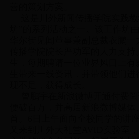
善的策划方案。
这是川外新闻传播学院实践教
坊”的系列活动之一。该工作坊由
华尔街见闻董事兼副总裁衣鹏一
传播学院院长严功军的大力支持
生，每期聘请一位业界风口上有
生带来一线资讯，并带领他们进
现不足，获得成长。
曾鹏宇在新浪微博开通付费阅
便破百万，并高居新浪微博媒体
首。6日上午面向全校同学的讲
又来到川外大礼堂AVID实验室