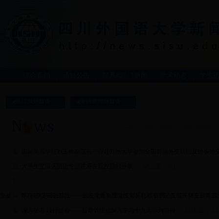
综合新闻
通知公告
院系&部门新闻
学术动态
学生
返回川外首页
返回新闻网首页
国际关系学院刘玉梅副院长一行赴郑州大学参加全国首届外交话语及外事外
大学生艾滋病防治专题讲座在我校顺利开展
[浏览量：
次]
弘扬红岩精神坚定理想信念——我校党群直属党支部、行政直属一支部、体育部直属
不忘初心 砥砺前行——新闻传播学院组织党员赴邓小平纪念馆开展主题党日
[浏览量：
深入学习 践行使命——后勤管理处深入学习十九大系列简报
次]
[浏览量：
次]