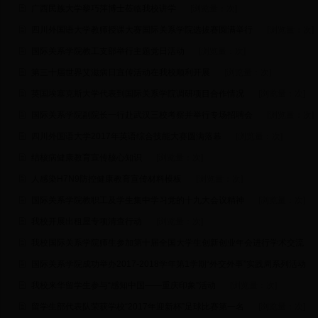
广西民族大学黎巧萍博士莅临我校讲学
[浏览量：
次]
四川外国语大学教师授课大赛国际关系学院选拔赛圆满举行
[浏览量：
次]
国际关系学院教工支部举行主题党日活动
[浏览量：
次]
第三十届世界艾滋病日宣传活动在我校顺利开展
[浏览量：
次]
英国埃塞克斯大学代表到国际关系学院调研项目合作情况
[浏览量：
次]
国际关系学院副院长一行赴武汉三校考察并举行专场招聘会
[浏览量：
次]
四川外国语大学2017年英语综合技能大赛圆满落幕
[浏览量：
次]
结核病健康教育宣传核心知识
[浏览量：
次]
人感染H7N9防控健康教育宣传材料模板
[浏览量：
次]
国际关系学院教职工及学生集中学习党的十九大会议精神
[浏览量：
次]
我校开展出租屋专项清查行动
[浏览量：
次]
我校国际关系学院师生参加第十届全国大学生创新创业年会进行学术交流
国际关系学院成功举办2017-2018学年第1学期“外交外事”实践周系列活动
我校来华留学生参与“感知中国——重庆印象”活动
[浏览量：
次]
留学生部代表队荣获学校“2017年迎新杯”足球比赛第一名
[浏览量：
次]