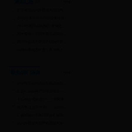
关于查处四川外国语大学校内...
2018年寒假期间仪器设备维修...
2018年度中央电视台“希望之...
关于警惕不法份子冒充国际合...
四川外国语大学关于校内交通...
四川外国语大学关于参与网上...
大学生艾滋病防治专题讲座在...
弘扬红岩精神坚定理想信念—...
不忘初心 砥砺前行——新闻传...
深入学习 践行使命——后勤管...
广西民族大学黎巧萍博士莅临...
四川外国语大学教师授课大赛...