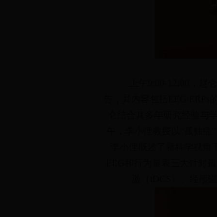
上午9:00-12:00
告，其内容包括EEG/ER
仑结合其多年研究经验与学员
午，李小俚教授以“孤独症
李小俚概述了脑科学视角
EEG和行为量表三大针对
激（tDCS）、经颅