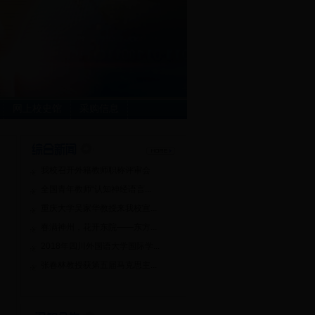
网上校史馆
采购信息
我校召开外籍教师职称评审会
全国青年教师“认知神经语言...
重庆大学吴家华教授来我校宣...
春满神州，花开东院——东方...
2018年四川外国语大学国际学...
张春林教授获第五届马克思主...