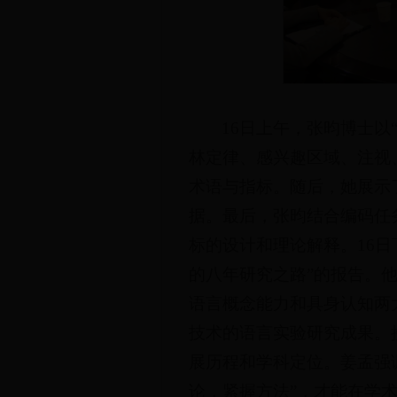
16日上午，张昀博士以
林定律、感兴趣区域、注视
术语与指标。随后，她展示
据。最后，张昀结合编码任
标的设计和理论解释。16
的八年研究之路”的报告。
语言概念能力和具身认知两
技术的语言实验研究成果。
展历程和学科定位。姜孟强
论，紧握方法”，才能在学