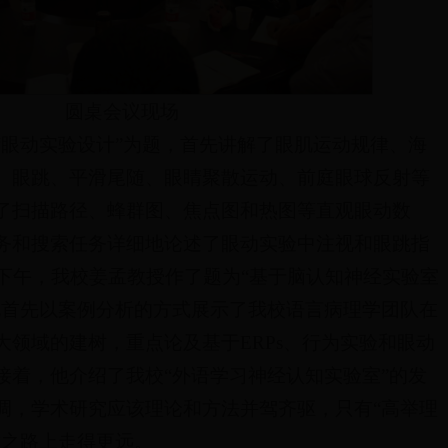
圆桌会议现场
“眼动实验设计”为题，首先讲解了眼肌运动规律、海
、眼跳、平滑尾随、眼睛聚散运动、前庭眼球反射等
了扫描路径、蜂群图、焦点图和热图等直观眼动数
务和搜索任务详细地论述了眼动实验中注视和眼跳指
日下午，我校姜孟教授作了题为“基于脑认知神经实验室
他首先以案例分析的方式展示了我校语言病理学团队在
大领域的建树，重点论及基于ERPs、行为实验和眼动
接着，他介绍了我校“外语学习神经认知实验室”的发
调，学术研究应该理论和方法并驾齐驱，只有“高举理
术之路上走得更远。