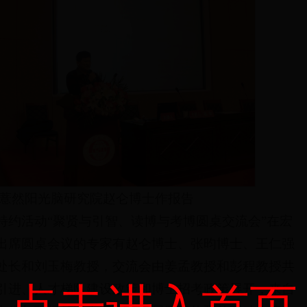
薏然阳光脑研究院赵仑博士作报告
特约活动“聚贤与引智、读博与考博圆桌交流会”在宏
出席圆桌会议的专家有赵仑博士、张昀博士、王仁强
处长和刘玉梅教授，交流会由姜孟教授和彭程教授共
引进、人才梯队建设政策和博士招考政策展开，来自