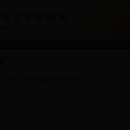
门新闻
学术动态
学生活动
媒体聚焦
影音川外
高教视野
当前位置:
首页
>>
影音
川外
里达大学孔子学院第四届理事会在我校召开
2017-09-12 15:07:18
(点击：
)