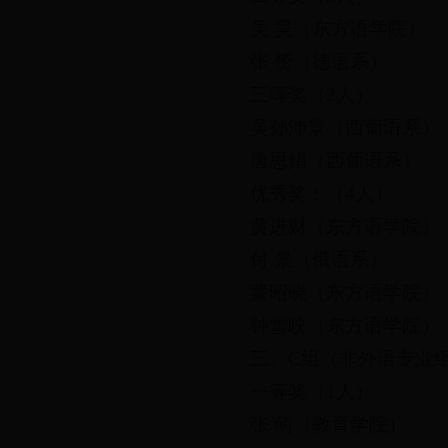
吴 昊（东方语学院）
张 赟（德语系）
三等奖（2人）
吴孙沛景（西葡语系）
唐思娟（西葡语系）
优秀奖：（4人）
黄进财（东方语学院）
付 景（俄语系）
蒙昭晓（东方语学院）
钟雪映（东方语学院）
三、C组（非外语专业
一等奖（1人）
张 萌（教育学院）