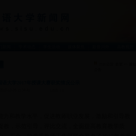
门新闻
学术动态
学生活动
媒体聚焦
影音川外
高教视野
当前位置:
首页
>>
通知
公告
国语大学2017年授课大赛获奖情况公示
2017-12-26 11:58:41
(点击：
)
能力和教学水平，促进教师职业发展，激励和引导教
促教，示范引导，评比交流，全面提高教育教学质