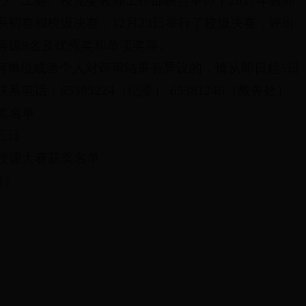
、工会、校党委教师工作部联合举办了2017年教师
初赛和校级决赛，12月23日举行了校级决赛，评出
等级8名及优秀奖和单项奖等。
何单位或者个人对评审结果有异议的，请从即日起5日
话：65385224（纪委） 65381246（教务处）
获奖名单
五日
年授课大赛获奖名单
组）