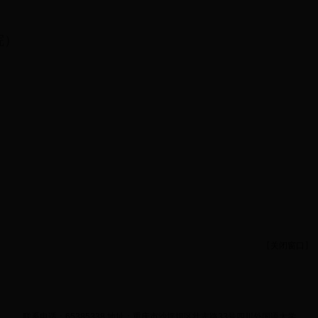
院）
）
）
）
）
【
关闭窗口
】
联系电话：65385338 地址：重庆市沙坪坝区壮志路33号四川外国语大学