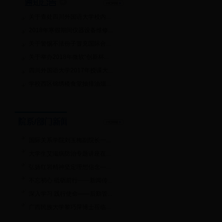
关于查处四川外国语大学校内...
2018年寒假期间仪器设备维修...
关于警惕不法份子冒充国际合...
关于举办2018年微软“创新杯...
四川外国语大学2017年授课大...
学校西区锦绣楼食堂抽排油烟...
国际关系学院刘玉梅副院长一...
大学生艾滋病防治专题讲座在...
弘扬红岩精神坚定理想信念—...
不忘初心 砥砺前行——新闻传...
深入学习 践行使命——后勤管...
广西民族大学黎巧萍博士莅临...