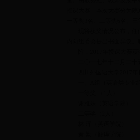
量。由教务处、教师发展中心
授课大赛。本次大赛分为院系
一等奖3名、二等奖6名、三
现将获奖情况公布，任
内向组委会提出书面异议。联系电
附：2017年授课大赛
二〇一七年十二月二十
四川外国语大学2017
一、A组（英语类专业
一等奖 （1人）
谢雅姝（英语学院）
二等奖（2人）
林 珲（英语学院）
秦 勤（翻译学院）