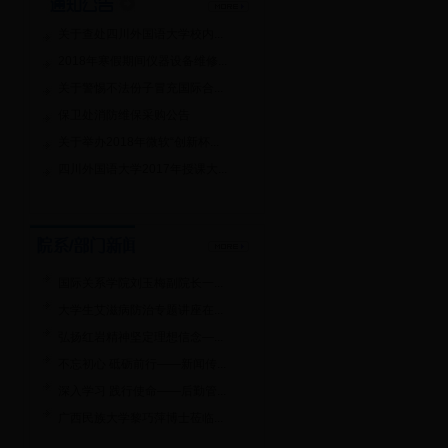
关于查处四川外国语大学校内...
2018年寒假期间仪器设备维修...
关于警惕不法份子冒充国际合...
保卫处消防维保采购公告
关于举办2018年微软“创新杯...
四川外国语大学2017年授课大...
国际关系学院刘玉梅副院长一...
大学生艾滋病防治专题讲座在...
弘扬红岩精神坚定理想信念—...
不忘初心 砥砺前行——新闻传...
深入学习 践行使命——后勤管...
广西民族大学黎巧萍博士莅临...