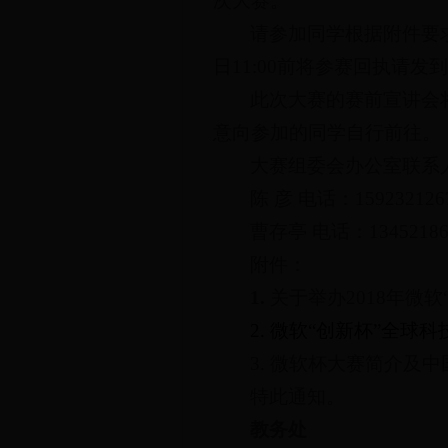
次大赛。
请参加同学根据附件要求
日11:00前将参赛回执请发到邮箱
此次大赛的赛前宣讲会
意向参加的同学自行前往。
大赛组委会办公室联系
陈 彦 电话：1592321267
曹存亭 电话：134521868
附件：
1.
关于举办2018年微
2. 微软“创新杯”全
3. 微软杯大赛简介及
特此通知。
教务处