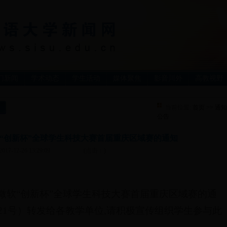
门新闻
学术动态
学生活动
媒体聚焦
影音川外
高教视野
当前位置:
首页
>>
通知
公告
微软“创新杯”全球学生科技大赛首届重庆区域赛的通知
2017-12-26 13:29:09
(点击：
)
年微软“创新杯”全球学生科技大赛首届重庆区域赛的通
〕21号）转发给各教学单位,请积极宣传组织学生参与此