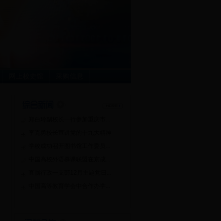
网上校史馆
采购信息
郑白玲副校长一行参加重庆市...
李克勇校长宣讲党的十九大精神
学校成功召开图书馆工作委员...
中国高校外语慕课联盟在京成...
直属行政一支部12月主题党日...
中国高等教育学会中合作办学...