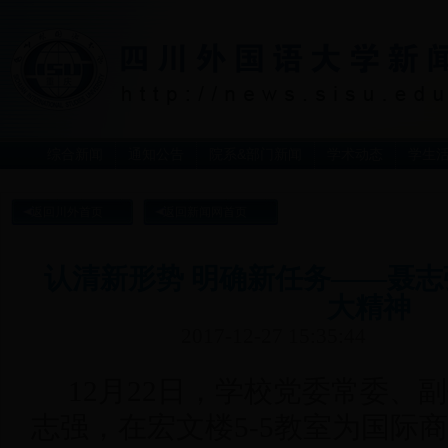
综合新闻
通知公告
院系&部门新闻
学术动态
学生
返回川外首页
返回新闻网首页
认清新形势 明确新任务——聂
大精神
2017-12-27 15:35:44
12月22日，学校党委常委、
志强，在宏文楼5-5教室为国际