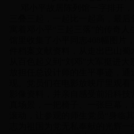
邓小平故居陈列馆一字排开，
三叠三起，一起比一起高，最后
寓着邓小平“三起三落”的传奇人
馆里收集了小平同志408幅图片，1
件档案文献资料，从走出巴山蜀
从百色起义到“刘邓”大军挺进大
放担任总设计师的生平事迹，通
现。党员们在电影放映厅里观看
影像资料，并亲自感受前沿科技营
真场景，一把椅子、一张巨幕，
滚动，让参观的师生党员“身临其
志为祖国为党无私奉献的光辉一