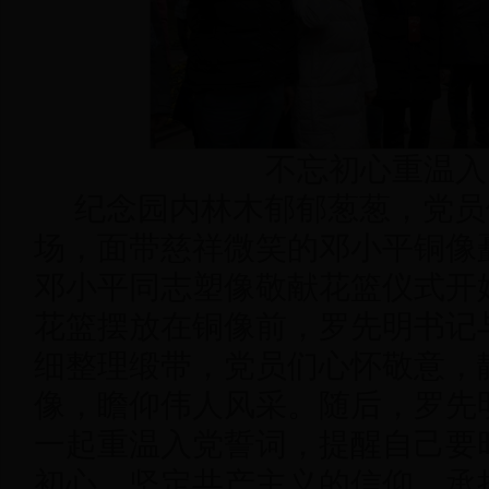
不忘初心重温入
纪念园内林木郁郁葱葱，党员
场，面带慈祥微笑的邓小平铜像
邓小平同志塑像敬献花篮仪式开
花篮摆放在铜像前，罗先明书记
细整理缎带，党员们心怀敬意，
像，瞻仰伟人风采。随后，罗先
一起重温入党誓词，提醒自己要
初心，坚定共产主义的信仰，承