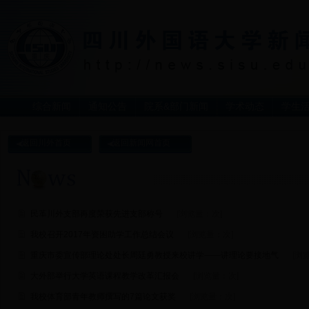
综合新闻
通知公告
院系&部门新闻
学术动态
学生
返回川外首页
返回新闻网首页
民革川外支部再度荣获先进支部称号
[浏览量：
次]
我校召开2017年资困助学工作总结会议
[浏览量：
次]
重庆市委宣传部理论处处长周廷勇教授来校讲学——讲理论要接地气
[浏
大外部举行大学英语课程教学改革汇报会
[浏览量：
次]
我校体育部青年教师撰写的7篇论文获奖
[浏览量：
次]