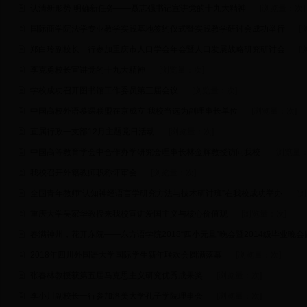
认清新形势 明确新任务——聂志强书记宣讲党的十九大精神
[浏览量：
次]
国际商学院法学专业教学实践基地签约仪式暨实践教学研讨会成功举行
[
郑白玲副校长一行参加重庆市人口学会年会暨人口发展战略研究研讨会
[
李克勇校长宣讲党的十九大精神
[浏览量：
次]
学校成功召开图书馆工作委员第三届会议
[浏览量：
次]
中国高校外语慕课联盟在京成立 我校当选为副理事长单位
[浏览量：
次]
直属行政一支部12月主题党日活动
[浏览量：
次]
中国高等教育学会中合作办学研究会理事长林金辉教授访问我校
[浏览量
我校召开外籍教师职称评审会
[浏览量：
次]
全国青年教师“认知神经语言学研究方法与技术研讨班”在我校成功举办
[
重庆大学吴家华教授来我校宣讲爱国主义与核心价值观
[浏览量：
次]
春满神州，花开东院——东方语学院2018“四小元旦”晚会暨2014级毕业晚
2018年四川外国语大学国际学生新年联欢会圆满落幕
[浏览量：
次]
张春林教授获第五届马克思主义研究优秀成果奖
[浏览量：
次]
李小川副校长一行参加洛美大学孔子学院理事会
[浏览量：
次]