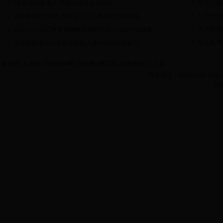
第十二届
“逐梦他乡重庆人”采编分享会走进川外
让理想照
200多名学生联名推荐 仅入职一年的他为何感动...
大力推进
2017UCWDC世界排舞锦标赛冠军再次花落中国排舞...
提高教育
讲圆梦故事川外青春校园剧入选中国校园戏剧节
新华网
|
人民网
|
中国青年网
|
光明网
|
教育部
|
新浪微博
|
人人网
联系电话：65385338 
版