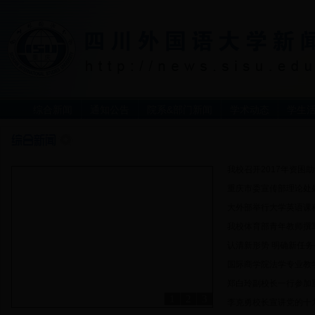
综合新闻
通知公告
院系&部门新闻
学术动态
学生
我校召开2017年资困
重庆市委宣传部理论处处
大外部举行大学英语课
我校体育部青年教师撰
认清新形势 明确新任务—
国际商学院法学专业教学
郑白玲副校长一行参加重
1
2
3
李克勇校长宣讲党的十