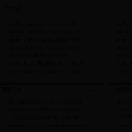
讲座通知：非自然叙事：概念、范式与阐释
讲座通知
讲座通知：认知转向下的语言学 文体学与诗学问题
讲座通知：
我校成为“中国西部儿童孤独症康复联盟”创始...
我校成为“
川外学坛举行题为“言语呼吸障碍的评估与矫治...
川外学坛举
北航文军教授应邀来我校开展学术讲座
北航文军
全国高校听力语言康复教育协作组成立，我校成...
全国高校听
翻译学院钟毅博士在川外学坛举行“尤金·奥尼尔...
翻译学院钟
重视大学
劈叉又空翻 四川外国语大学第七届排舞比赛吸睛
中西部高
全国大学生英语辩论赛收官四川外国语大学获华...
开学季要“
川外两位教授获中国俄语教育杰出贡献奖辛勤工...
习近平在
重庆川外18岁外卖小哥用英文发送餐短信走红网络